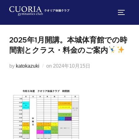
コ
ン
サイドバ
テ
ン
2025年1月開講。本城体育館での時
ツ
へ
間割とクラス・料金のご案内
ス
キ
投
by
katokazuki
on
2024年10月15日
ッ
稿
プ
日: