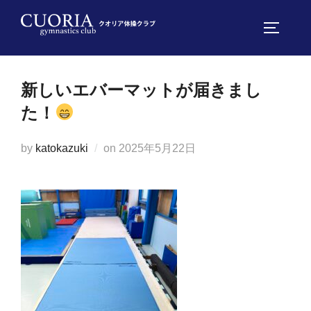
コ
ン
サイドバ
テ
ン
新しいエバーマットが届きまし
ツ
へ
た！
ス
キ
投
by
katokazuki
on
2025年5月22日
ッ
稿
プ
日: